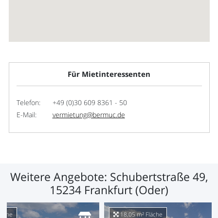
Für Mietinteressenten
Telefon:
+49 (0)30 609 8361 - 50
E-Mail:
vermietung@bermuc.de
Weitere Angebote: Schubertstraße 49,
15234 Frankfurt (Oder)
läche
18,05 m² Fläche