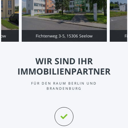
low
Fichtenweg 3-5, 15306 Seelow
F
WIR SIND IHR
IMMOBILIENPARTNER
FÜR DEN RAUM BERLIN UND
BRANDENBURG