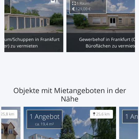
1 Raum
129,00 €
raum/Schuppen in Frankfurt
Gewerbehof in Frankfurt (Od
Oder) zu vermieten
Büroflächen zu vermiete
Objekte mit Mietangeboten in der
Nähe
25,8 km
25,6 km
1 Angebot
1 An
ca. 19,4 m²