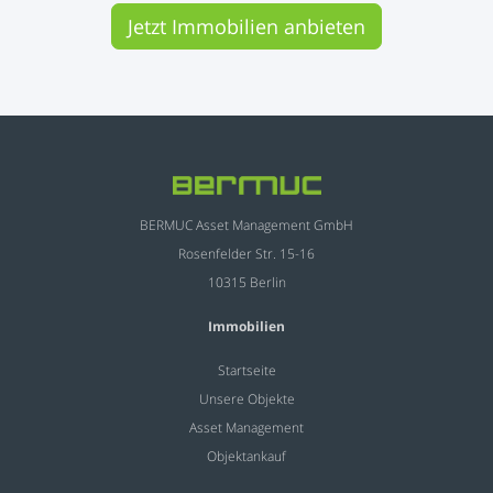
Jetzt Immobilien anbieten
BERMUC Asset Management GmbH
Rosenfelder Str. 15-16
10315 Berlin
Immobilien
Startseite
Unsere Objekte
Asset Management
Objektankauf