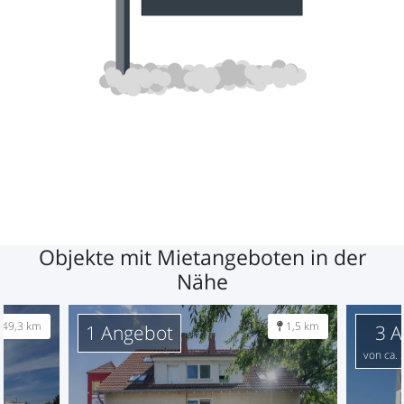
Objekte mit Mietangeboten in der
Nähe
49,3 km
1,5 km
1 Angebot
3 
von ca. 