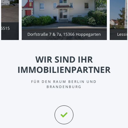
16515
Dorfstraße 7 & 7a, 15366 Hoppegarten
Lessi
WIR SIND IHR
IMMOBILIENPARTNER
FÜR DEN RAUM BERLIN UND
BRANDENBURG