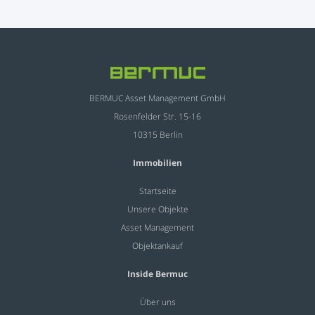
BERMUC Asset Management GmbH
Rosenfelder Str. 15-16
10315 Berlin
Immobilien
Startseite
Unsere Objekte
Asset Management
Objektankauf
Inside Bermuc
Über uns