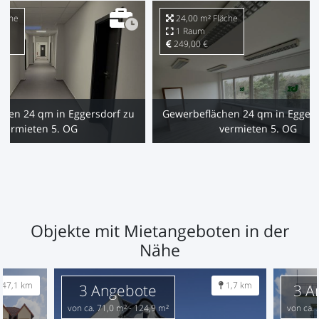
läche
24,00 m² Fläche
1 Raum
249,00 €
hen 24 qm in Eggersdorf zu
Gewerbeflächen 24 qm in Eggers
vermieten 5. OG
vermieten 5. OG
Objekte mit Mietangeboten in der
Nähe
47,1 km
1,7 km
3 Angebote
3 A
von ca. 71,0 m² - 124,9 m²
von ca. 