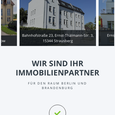
Bahnhofstraße 23, Ernst-Thälmann-Str. 3,
Erns
low
15344 Strausberg
WIR SIND IHR
IMMOBILIENPARTNER
FÜR DEN RAUM BERLIN UND
BRANDENBURG