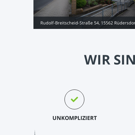
erswalde
Rudolf-Breitscheid-Straße 54, 15562 Rüdersdo
WIR SI
UNKOMPLIZIERT