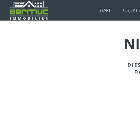
START
OBJEKT
N
DIE
D