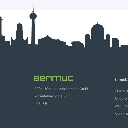
Immobi
BERMUC Asset Management GmbH
Startsei
Rosenfelder Str. 15-16
Unsere 
10315 Berlin
Asset 
Objekta