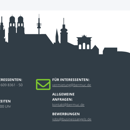
ERESSENTEN:
FÜR INTERESSENTEN:
 609 8361 - 50
vermietung@bermuc.de
ALLGEMEINE
ANFRAGEN:
EITEN
kontakt@bermuc.de
:00 Uhr
BEWERBUNGEN
jobs@businessangels.de