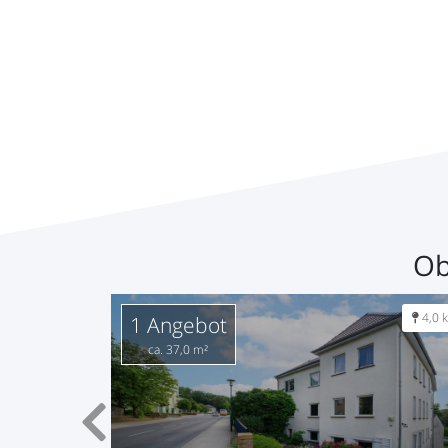
Ob
46,1 km
4,0 
1 Angebot
ca. 37,0 m²