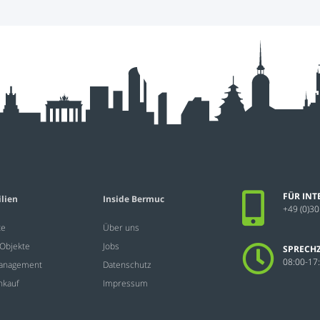
FÜR INT
lien
Inside Bermuc
+49 (0)30
te
Über uns
Objekte
Jobs
SPRECHZ
08:00-17
Management
Datenschutz
nkauf
Impressum