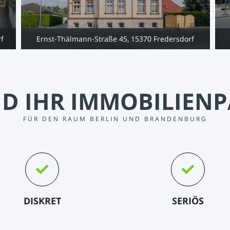
rf
Ernst-Thälmann-Straße 45, 15370 Fredersdorf
ND IHR IMMOBILIEN
FÜR DEN RAUM BERLIN UND BRANDENBURG
DISKRET
SERIÖS