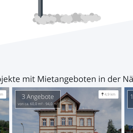
jekte mit Mietangeboten in der N
km
4,9 km
3 Angebote
von ca. 60,0 m² - 94,0 m²