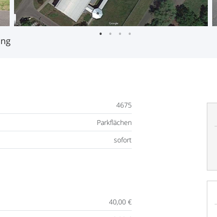
1
2
3
4
ung
4675
Parkflächen
sofort
40,00 €