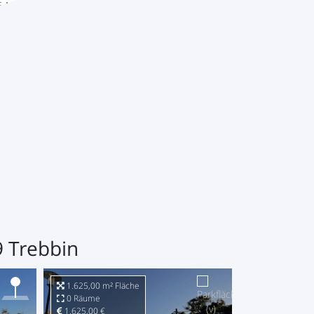
E-Mail:
vermietung@bermuc.de
9 Trebbin
1.625,00 m² Fläche
0 Räume
1.625,00 €