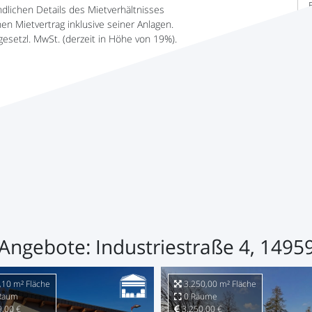
ndlichen Details des Mietverhältnisses
n Mietvertrag inklusive seiner Anlagen.
gesetzl. MwSt. (derzeit in Höhe von 19%).
etanfrage stellen
Angebote: Industriestraße 4, 1495
10 m² Fläche
3.250,00 m² Fläche
Raum
0 Räume
,00 €
3.250,00 €