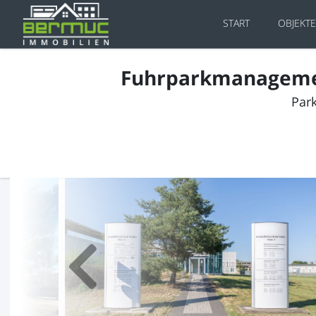
START
OBJEKT
Fuhrparkmanagement:
Park