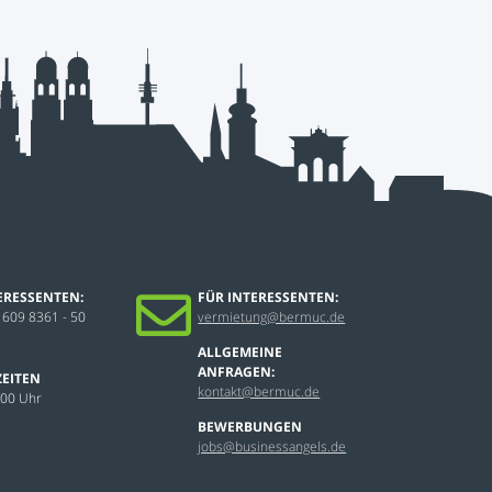
ERESSENTEN:
FÜR INTERESSENTEN:
 609 8361 - 50
vermietung@bermuc.de
ALLGEMEINE
ANFRAGEN:
EITEN
kontakt@bermuc.de
:00 Uhr
BEWERBUNGEN
jobs@businessangels.de