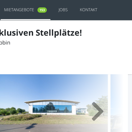
MIETANGEBOTE
JOBS
KONTAKT
153
lusiven Stellplätze!
ebbin