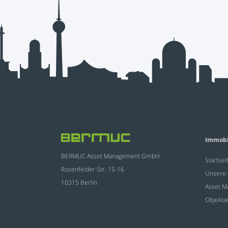
Immobi
BERMUC Asset Management GmbH
Startsei
Rosenfelder Str. 15-16
Unsere 
10315 Berlin
Asset 
Objekta