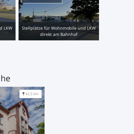
nd LKW
Stellplätze für Wohnmobile und LKW
direkt am Bahnhof
ähe
42,5 km