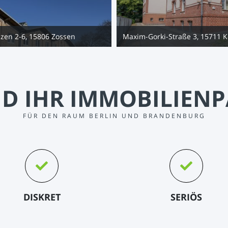
zen 2-6, 15806 Zossen
Maxim-Gorki-Straße 3, 15711 
ND IHR IMMOBILIEN
FÜR DEN RAUM BERLIN UND BRANDENBURG
DISKRET
SERIÖS