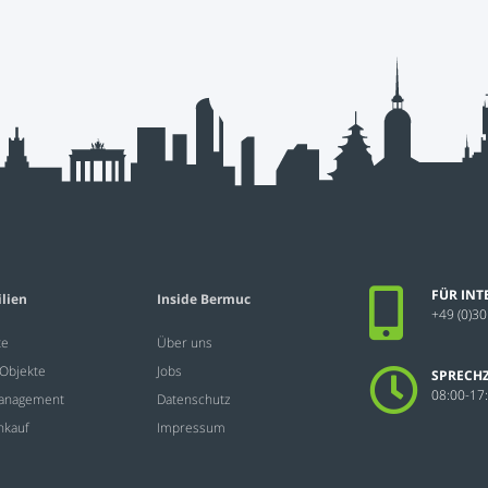
FÜR INT
lien
Inside Bermuc
+49 (0)30
te
Über uns
Objekte
Jobs
SPRECHZ
08:00-17
Management
Datenschutz
nkauf
Impressum