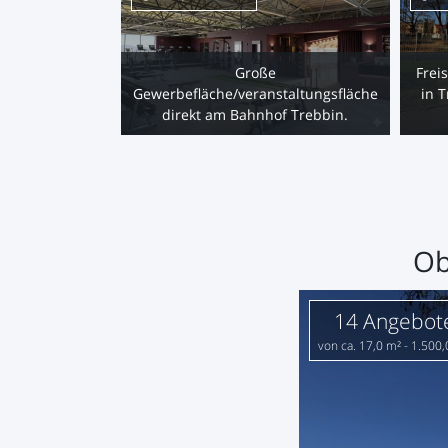
Große
Frei
Gewerbefläche/veranstaltungsfläche
in 
direkt am Bahnhof Trebbin.
Ob
14 Angebot
von ca. 17,0 m² - 1.500