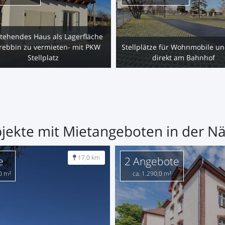
stehendes Haus als Lagerfläche
Trebbin zu vermieten- mit PKW
Stellplätze für Wohnmobile u
Stellplatz
direkt am Bahnhof
jekte mit Mietangeboten in der N
17,0 km
e
2 Angebote
,0 m²
ca. 1.290,0 m²