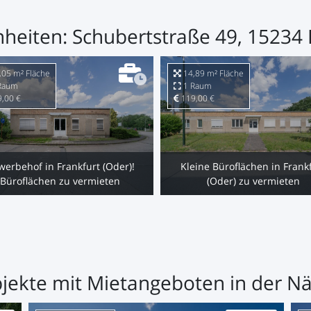
heiten: Schubertstraße 49, 15234 
05 m² Fläche
14,89 m² Fläche
Raum
1 Raum
,00 €
119,00 €
erbehof in Frankfurt (Oder)!
Kleine Büroflächen in Frank
Büroflächen zu vermieten
(Oder) zu vermieten
jekte mit Mietangeboten in der N