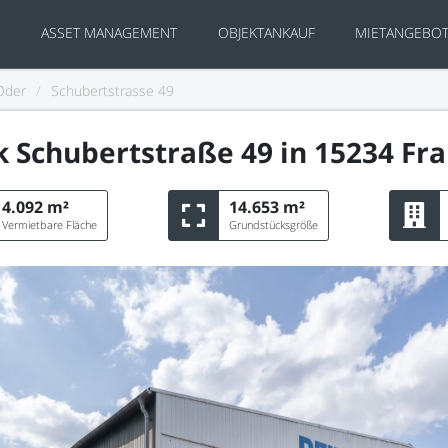
S
ASSET MANAGEMENT
OBJEKTANKAUF
MIETANGEBO
Oder
/
Schubertstrasse 49
Schubertstraße 49 in 15234 Fra
4.092 m²
14.653 m²
Vermietbare Fläche
Grundstücksgröße