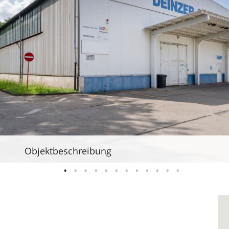
Objektbeschreibung
1
2
3
4
5
6
7
8
9
10
11
12