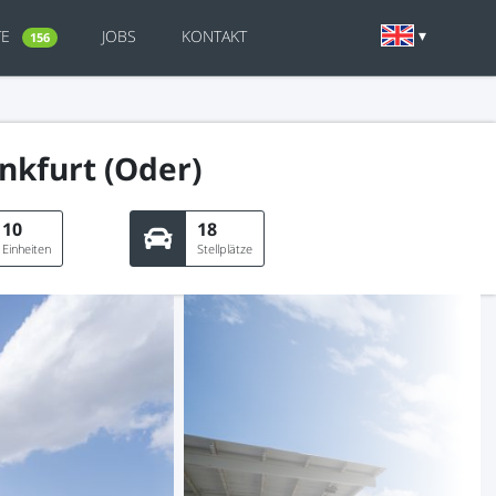
TE
JOBS
KONTAKT
156
nkfurt (Oder)
10
18
Einheiten
Stellplätze