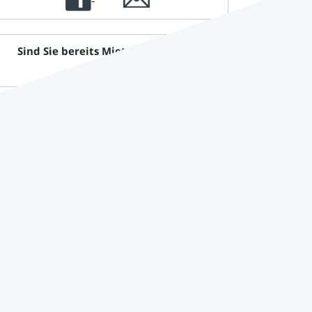
Sind Sie bereits Mieter und haben
Fragen?
BAUWERT Grundstücks-, Verwaltungs- und
Baubetreuungsgesellschaft mbH
Telefon:
03345637182
E-Mail:
bauwert-wriezen@t-online.de
Webseite:
www.bauwert-wriezen.de/