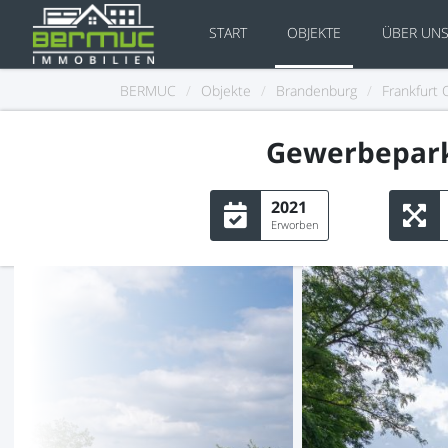
START
OBJEKTE
ÜBER UN
BERMUC
/
Objekte
/
Brandenburg
/
Frankfurt 
Gewerbepark 
2021
Erworben