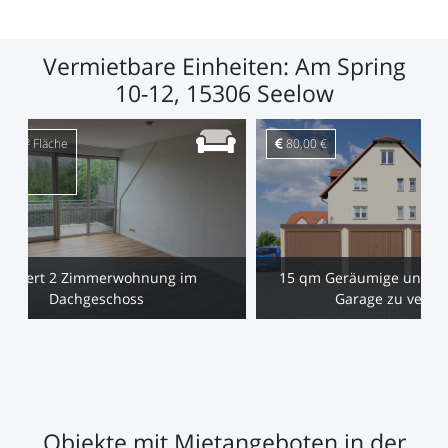
Vermietbare Einheiten: Am Spring
10-12, 15306 Seelow
96 m² Fläche
80,00 €
äume
00 €
Saniert 2 Zimmerwohnung im
15 qm Geräumige und ab
Dachgeschoss
Garage zu vermi
Objekte mit Mietangeboten in der