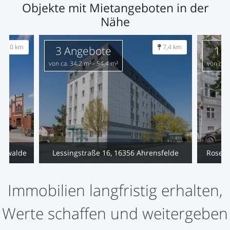
Objekte mit Mietangeboten in der
Nähe
46,0 km
7,4 km
3 Angebote
11
von ca. 34,2 m² - 54,4 m²
von ca. 
erswalde
Lessingstraße 16, 16356 Ahrensfelde
Rosenf
Immobilien langfristig erhalten,
Werte schaffen und weitergeben