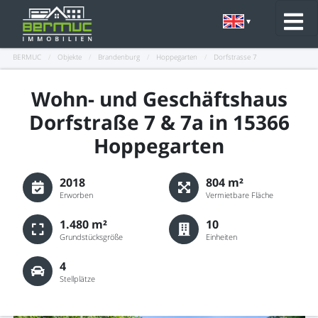
BERMUC
/
Objekte
/
Brandenburg
/
Hoppegarten
/
Dorfstrasse 7
Wohn- und Geschäftshaus
Dorfstraße 7 & 7a in 15366
Hoppegarten
2018
804 m²
Erworben
Vermietbare Fläche
1.480 m²
10
Grundstücksgröße
Einheiten
4
Stellplätze